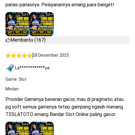
panas-panasnya. Pelayanannya emang juara banget!
Membantu (167)
28 Desember 2025
La************us
Game: Slot
Medan
Provider Gamenya beneran gacor, mau di pragmatic atau
pg soft semua gamenya tetep gampang ngasih menang.
TESLATOTO emang Bandar Slot Online paling gacor.