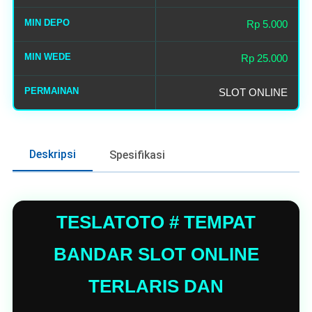
MIN DEPO
Rp 5.000
MIN WEDE
Rp 25.000
PERMAINAN
SLOT ONLINE
Deskripsi
Spesifikasi
TESLATOTO # TEMPAT
BANDAR SLOT ONLINE
TERLARIS DAN