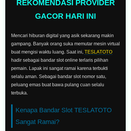
REKOMENDASI PROVIDER
GACOR HARI INI
Mencari hiburan digital yang asik sekarang makin
gampang. Banyak orang suka memutar mesin virtual
buat mengisi waktu luang. Saat ini,
TESLATOTO
hadir sebagai bandar slot online terlaris pilihan
pemain. Lapak ini sangat ramai karena terbukti
selalu aman. Sebagai bandar slot nomor satu,
peluang emas buat bawa pulang cuan selalu
terbuka.
Kenapa Bandar Slot TESLATOTO
Sangat Ramai?