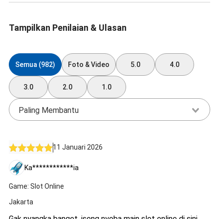
Tampilkan Penilaian & Ulasan
Semua (982)
Foto & Video
5.0
4.0
3.0
2.0
1.0
Paling Membantu
11 Januari 2026
Ka************ia
Game: Slot Online
Jakarta
Gak nyangka banget, iseng nyoba main slot online di sini